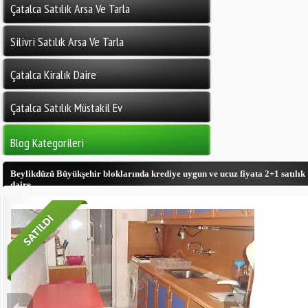
Çatalca Satılık Arsa Ve Tarla
Silivri Satılık Arsa Ve Tarla
Çatalca Kiralık Daire
Çatalca Satılık Müstakil Ev
Blog Kategorileri
Beylikdüzü Büyükşehir bloklarında krediye uygun ve ucuz fiyata 2+1 satılık
daire