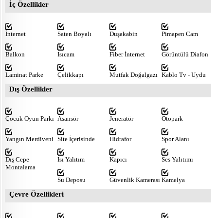
İç Özellikler
İnternet
Saten Boyalı
Duşakabin
Pimapen Cam
Balkon
Isıcam
Fiber İnternet
Görüntülü Diafon
Laminat Parke
Çelikkapı
Mutfak Doğalgazı
Kablo Tv - Uydu
Dış Özellikler
Çocuk Oyun Parkı
Asansör
Jeneratör
Otopark
Yangın Merdiveni
Site İçerisinde
Hidrafor
Spor Alanı
Dış Cepe
Isı Yalıtım
Kapıcı
Ses Yalıtımı
Montalama
Su Deposu
Güvenlik Kamerası
Kamelya
Çevre Özellikleri