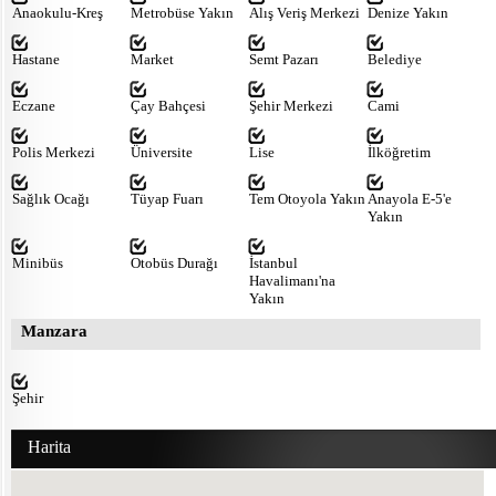
Anaokulu-Kreş
Metrobüse Yakın
Alış Veriş Merkezi
Denize Yakın
Hastane
Market
Semt Pazarı
Belediye
Eczane
Çay Bahçesi
Şehir Merkezi
Cami
Polis Merkezi
Üniversite
Lise
İlköğretim
Sağlık Ocağı
Tüyap Fuarı
Tem Otoyola Yakın
Anayola E-5'e
Yakın
Minibüs
Otobüs Durağı
İstanbul
Havalimanı'na
Yakın
Manzara
Şehir
Harita